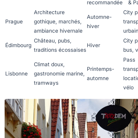
recommandée
& P
Architecture
City p
Automne-
Prague
gothique, marchés,
trans
hiver
ambiance hivernale
urbai
Château, pubs,
City p
Édimbourg
Hiver
traditions écossaises
bus, 
Pass
Climat doux,
Printemps-
transp
Lisbonne
gastronomie marine,
automne
locati
tramways
vélo