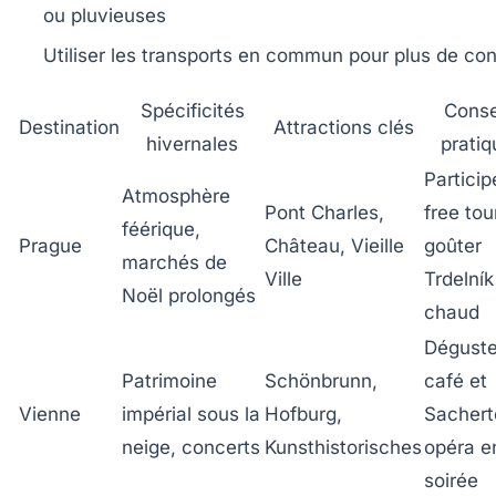
ou pluvieuses
Utiliser les transports en commun pour plus de con
Spécificités
Conse
Destination
Attractions clés
hivernales
pratiq
Particip
Atmosphère
Pont Charles,
free tou
féérique,
Prague
Château, Vieille
goûter
marchés de
Ville
Trdelník
Noël prolongés
chaud
Déguste
Patrimoine
Schönbrunn,
café et
Vienne
impérial sous la
Hofburg,
Sachert
neige, concerts
Kunsthistorisches
opéra e
soirée