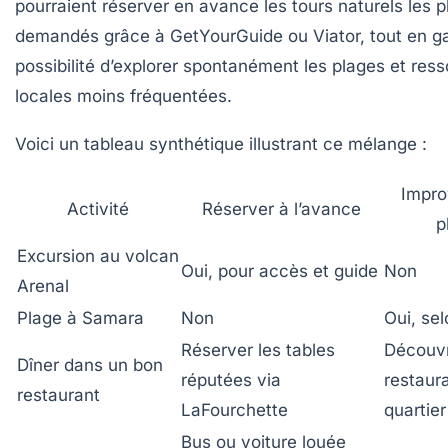
pourraient réserver en avance les tours naturels les p
demandés grâce à GetYourGuide ou Viator, tout en ga
possibilité d’explorer spontanément les plages et res
locales moins fréquentées.
Voici un tableau synthétique illustrant ce mélange :
Impro
Activité
Réserver à l’avance
p
Excursion au volcan
Oui, pour accès et guide
Non
Arenal
Plage à Samara
Non
Oui, se
Réserver les tables
Découvr
Dîner dans un bon
réputées via
restaur
restaurant
LaFourchette
quartier
Bus ou voiture louée