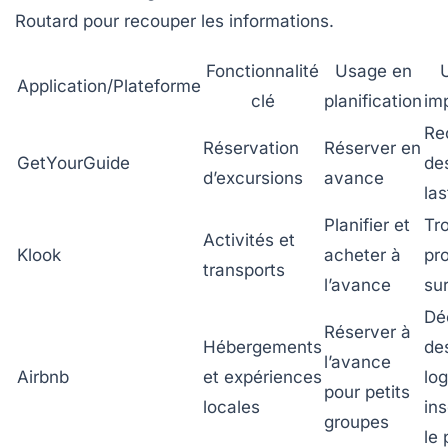
Routard pour recouper les informations.
Fonctionnalité
Usage en
Application/Plateforme
clé
planification
im
Re
Réservation
Réserver en
GetYourGuide
des
d’excursions
avance
la
Planifier et
Tr
Activités et
Klook
acheter à
pr
transports
l’avance
su
Dé
Réserver à
Hébergements
de
l’avance
Airbnb
et expériences
lo
pour petits
locales
ins
groupes
le