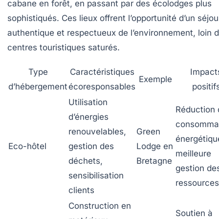
cabane en forêt, en passant par des écolodges plus
sophistiqués. Ces lieux offrent l’opportunité d’un séjou
authentique et respectueux de l’environnement, loin 
centres touristiques saturés.
Type
Caractéristiques
Impact
Exemple
d’hébergement
écoresponsables
positif
Utilisation
Réduction 
d’énergies
consomma
renouvelables,
Green
énergétiqu
Eco-hôtel
gestion des
Lodge en
meilleure
déchets,
Bretagne
gestion de
sensibilisation
ressources
clients
Construction en
Soutien à