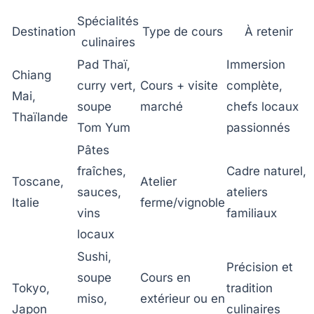
Spécialités
Destination
Type de cours
À retenir
culinaires
Pad Thaï,
Immersion
Chiang
curry vert,
Cours + visite
complète,
Mai,
soupe
marché
chefs locaux
Thaïlande
Tom Yum
passionnés
Pâtes
fraîches,
Cadre naturel,
Toscane,
Atelier
sauces,
ateliers
Italie
ferme/vignoble
vins
familiaux
locaux
Sushi,
Précision et
soupe
Cours en
Tokyo,
tradition
miso,
extérieur ou en
Japon
culinaires