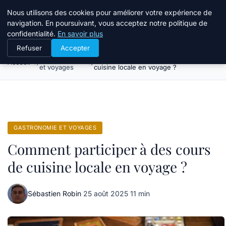
Tourisme Landes
Nous utilisons des cookies pour améliorer votre expérience de
navigation. En poursuivant, vous acceptez notre politique de
confidentialité.
En savoir plus
Refuser
Accepter
Gastronomie
Comment participer à des cours de
Accueil
et voyages
cuisine locale en voyage ?
GASTRONOMIE ET VOYAGES
Comment participer à des cours
de cuisine locale en voyage ?
Sébastien Robin
·
25 août 2025
·
11 min