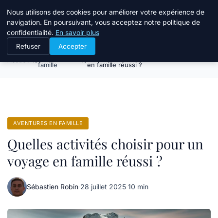
Tourisme Landes
Nous utilisons des cookies pour améliorer votre expérience de
navigation. En poursuivant, vous acceptez notre politique de
confidentialité.
En savoir plus
Refuser
Accepter
Aventures en
Quelles activités choisir pour un voyage
Accueil
famille
en famille réussi ?
AVENTURES EN FAMILLE
Quelles activités choisir pour un
voyage en famille réussi ?
Sébastien Robin
·
28 juillet 2025
·
10 min