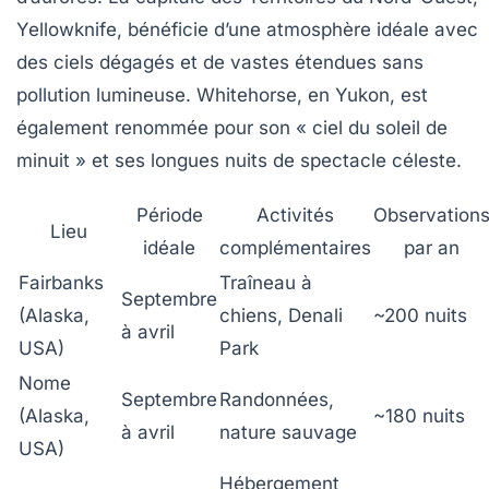
Yellowknife, bénéficie d’une atmosphère idéale avec
des ciels dégagés et de vastes étendues sans
pollution lumineuse. Whitehorse, en Yukon, est
également renommée pour son « ciel du soleil de
minuit » et ses longues nuits de spectacle céleste.
Période
Activités
Observation
Lieu
idéale
complémentaires
par an
Fairbanks
Traîneau à
Septembre
(Alaska,
chiens, Denali
~200 nuits
à avril
USA)
Park
Nome
Septembre
Randonnées,
(Alaska,
~180 nuits
à avril
nature sauvage
USA)
Hébergement