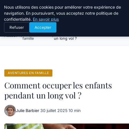
Tourisme Landes
Nous utilisons des cookies pour améliorer votre expérience de
navigation. En poursuivant, vous acceptez notre politique de
confidentialité.
En savoir plus
Refuser
Accepter
Aventures en
Comment occuper les enfants pendant
Accueil
famille
un long vol ?
AVENTURES EN FAMILLE
Comment occuper les enfants
pendant un long vol ?
Julie Barbier
·
30 juillet 2025
·
10 min